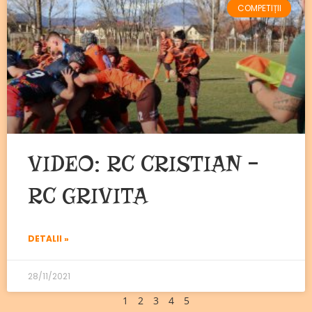
COMPETIȚII
VIDEO: RC CRISTIAN –
RC GRIVITA
DETALII »
28/11/2021
1
2
3
4
5